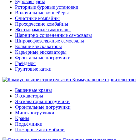
Буровая фреза
Роторные буровые установки
Волочильные конвейеры
Очистные комбайны
Проходческие комбайны
Жесткорамные самосвалы
Шарнирно-сочлененные самосвалы
Широкофюзеляжные самосвалы
Большие экскаваторы
Карьерные экскаваторы
Фронтальные погрузчики
Грейдеры
Грунтовые катки
Коммунальное строительство
Башенные краны
Экскаваторы
Экскаваторы-погрузчики
Фронтальные погрузчики
Мини-погрузчики
Краны
Подъёмники
Пожарные автомобили