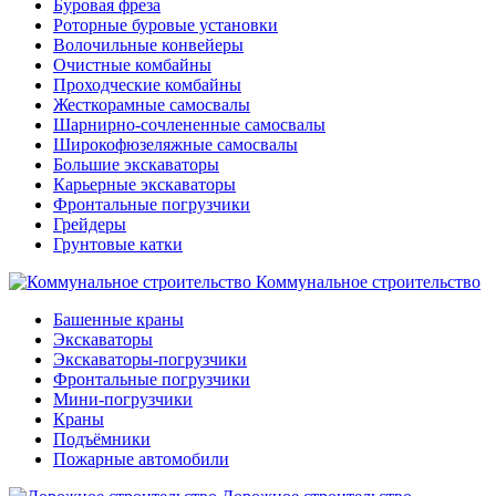
Буровая фреза
Роторные буровые установки
Волочильные конвейеры
Очистные комбайны
Проходческие комбайны
Жесткорамные самосвалы
Шарнирно-сочлененные самосвалы
Широкофюзеляжные самосвалы
Большие экскаваторы
Карьерные экскаваторы
Фронтальные погрузчики
Грейдеры
Грунтовые катки
Коммунальное строительство
Башенные краны
Экскаваторы
Экскаваторы-погрузчики
Фронтальные погрузчики
Мини-погрузчики
Краны
Подъёмники
Пожарные автомобили