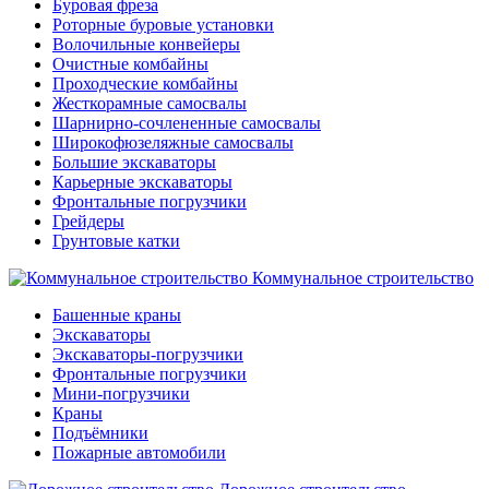
Буровая фреза
Роторные буровые установки
Волочильные конвейеры
Очистные комбайны
Проходческие комбайны
Жесткорамные самосвалы
Шарнирно-сочлененные самосвалы
Широкофюзеляжные самосвалы
Большие экскаваторы
Карьерные экскаваторы
Фронтальные погрузчики
Грейдеры
Грунтовые катки
Коммунальное строительство
Башенные краны
Экскаваторы
Экскаваторы-погрузчики
Фронтальные погрузчики
Мини-погрузчики
Краны
Подъёмники
Пожарные автомобили