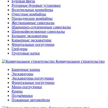
Буровая фреза
Роторные буровые установки
Волочильные конвейеры
Очистные комбайны
Проходческие комбайны
Жесткорамные самосвалы
Шарнирно-сочлененные самосвалы
Широкофюзеляжные самосвалы
Большие экскаваторы
Карьерные экскаваторы
Фронтальные погрузчики
Грейдеры
Грунтовые катки
Коммунальное строительство
Башенные краны
Экскаваторы
Экскаваторы-погрузчики
Фронтальные погрузчики
Мини-погрузчики
Краны
Подъёмники
Пожарные автомобили